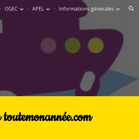
OGEC
APEL
Informations générales
ion
ite toutemonannée.com